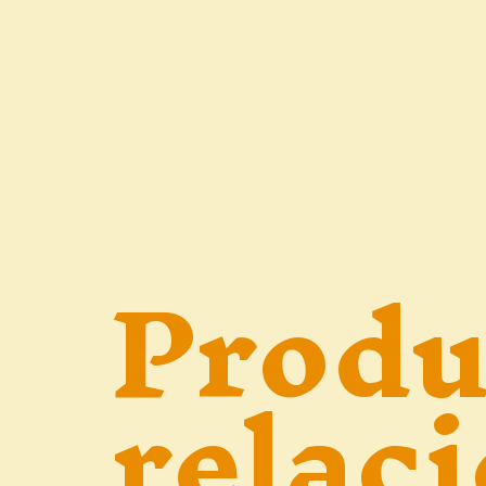
Produ
relac