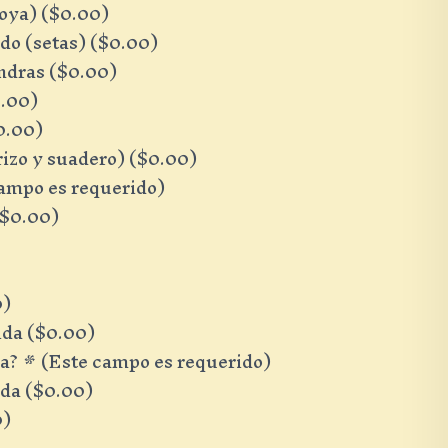
oya) (
$
0.00
)
o (setas) (
$
0.00
)
dras (
$
0.00
)
.00
)
0.00
)
zo y suadero) (
$
0.00
)
ampo es requerido)
$
0.00
)
0
)
ida (
$
0.00
)
ía?
*
(Este campo es requerido)
da (
$
0.00
)
0
)