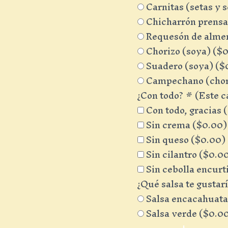
Carnitas (setas y s
Chicharrón prensad
Requesón de almen
Chorizo (soya) (
$
0
Suadero (soya) (
$
Campechano (chori
¿Con todo?
*
(Este c
Con todo, gracias (
Sin crema (
$
0.00
)
Sin queso (
$
0.00
)
Sin cilantro (
$
0.0
Sin cebolla encurt
¿Qué salsa te gustar
Salsa encacahuata
Salsa verde (
$
0.0