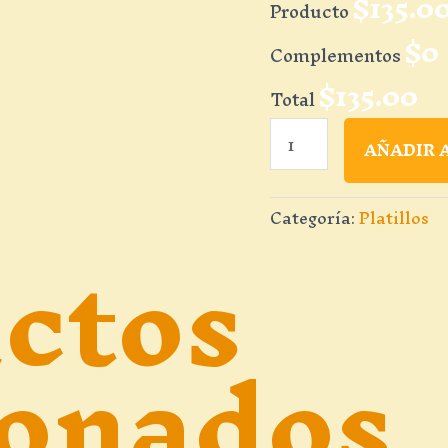
$
135.0
Producto
$
0
Complementos
$
135.00
Total
Chiltlaxcalli
AÑADIR 
cantidad
ctos
Categoría:
Platillos
ionados