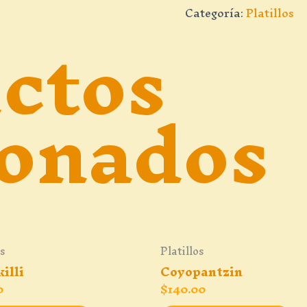
ctos
Categoría:
Platillos
ionados
os
Platillos
illi
Coyopantzin
0
$
140.00