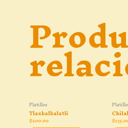
Produ
relac
Platillos
Platill
Tlaxkalkalatli
Chilak
$
200.00
$
135.0